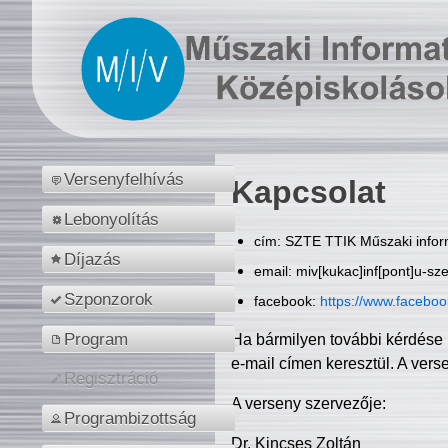
Versenyfelhívás
Kapcsolat
Lebonyolítás
cím: SZTE TTIK Műszaki inform
Díjazás
email: miv[kukac]inf[pont]u-sz
Szponzorok
facebook:
https://www.facebo
Program
Ha bármilyen további kérdése 
e-mail címen keresztül. A vers
Regisztráció
A verseny szervezője:
Programbizottság
Dr. Kincses Zoltán