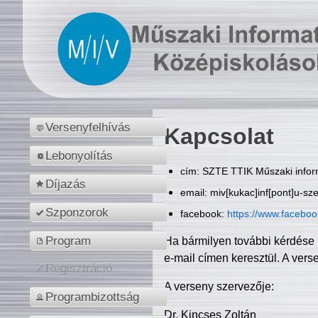
Versenyfelhívás
Kapcsolat
Lebonyolítás
cím: SZTE TTIK Műszaki inform
Díjazás
email: miv[kukac]inf[pont]u-sz
Szponzorok
facebook:
https://www.facebo
Program
Ha bármilyen további kérdése 
e-mail címen keresztül. A vers
Regisztráció
A verseny szervezője:
Programbizottság
Dr. Kincses Zoltán