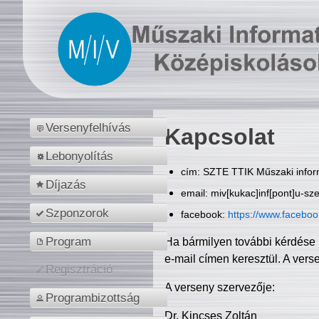
Versenyfelhívás
Kapcsolat
Lebonyolítás
cím: SZTE TTIK Műszaki inform
Díjazás
email: miv[kukac]inf[pont]u-sz
Szponzorok
facebook:
https://www.facebo
Program
Ha bármilyen további kérdése 
e-mail címen keresztül. A vers
Regisztráció
A verseny szervezője:
Programbizottság
Dr. Kincses Zoltán