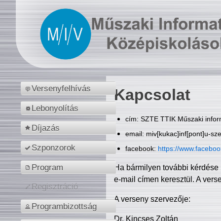
Versenyfelhívás
Kapcsolat
Lebonyolítás
cím: SZTE TTIK Műszaki inform
Díjazás
email: miv[kukac]inf[pont]u-sz
Szponzorok
facebook:
https://www.facebo
Program
Ha bármilyen további kérdése 
e-mail címen keresztül. A vers
Regisztráció
A verseny szervezője:
Programbizottság
Dr. Kincses Zoltán