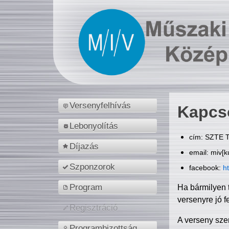
Versenyfelhívás
Kapcs
Lebonyolítás
cím: SZTE T
Díjazás
email: miv[k
Szponzorok
facebook:
h
Program
Ha bármilyen 
versenyre jó f
Regisztráció
A verseny sze
Programbizottság