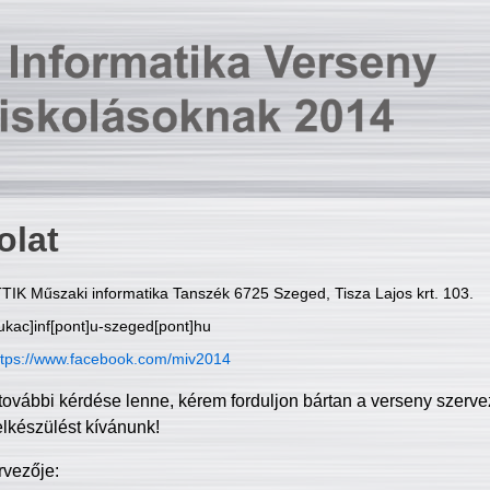
olat
TIK Műszaki informatika Tanszék 6725 Szeged, Tisza Lajos krt. 103.
ukac]inf[pont]u-szeged[pont]hu
ttps://www.facebook.com/miv2014
további kérdése lenne, kérem forduljon bártan a verseny szerve
elkészülést kívánunk!
rvezője: