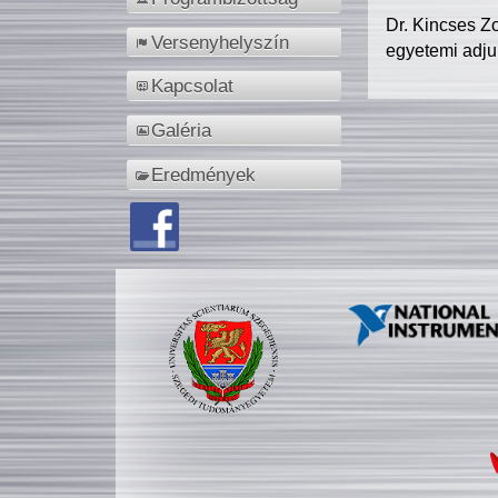
Dr. Kincses Z
Versenyhelyszín
egyetemi adju
Kapcsolat
Galéria
Eredmények