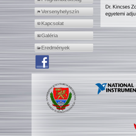
Dr. Kincses Z
Versenyhelyszín
egyetemi adju
Kapcsolat
Galéria
Eredmények