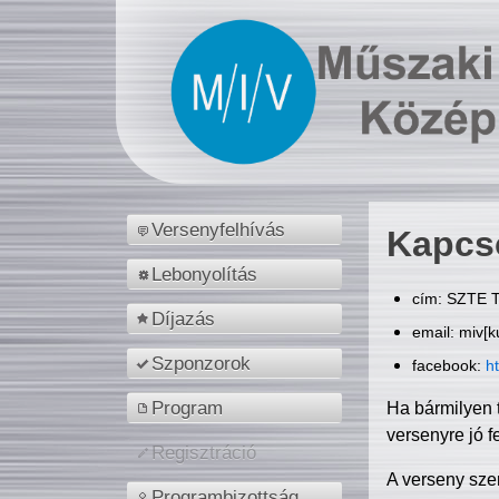
Versenyfelhívás
Kapcs
Lebonyolítás
cím: SZTE T
Díjazás
email: miv[k
Szponzorok
facebook:
h
Program
Ha bármilyen 
versenyre jó f
Regisztráció
A verseny sze
Programbizottság