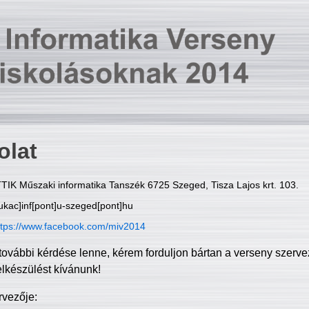
olat
TIK Műszaki informatika Tanszék 6725 Szeged, Tisza Lajos krt. 103.
ukac]inf[pont]u-szeged[pont]hu
ttps://www.facebook.com/miv2014
további kérdése lenne, kérem forduljon bártan a verseny szerve
elkészülést kívánunk!
rvezője: