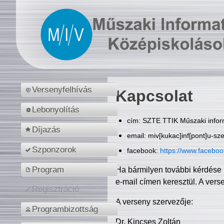
Versenyfelhívás
Kapcsolat
Lebonyolítás
cím: SZTE TTIK Műszaki inform
Díjazás
email: miv[kukac]inf[pont]u-sz
Szponzorok
facebook:
https://www.facebo
Program
Ha bármilyen további kérdése 
e-mail címen keresztül. A vers
Regisztráció
A verseny szervezője:
Programbizottság
Dr. Kincses Zoltán