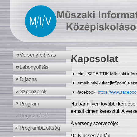
Versenyfelhívás
Kapcsolat
Lebonyolítás
cím: SZTE TTIK Műszaki inform
Díjazás
email: miv[kukac]inf[pont]u-sz
Szponzorok
facebook:
https://www.facebo
Program
Ha bármilyen további kérdése 
e-mail címen keresztül. A vers
Regisztráció
A verseny szervezője:
Programbizottság
Dr. Kincses Zoltán