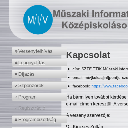
Versenyfelhívás
Kapcsolat
Lebonyolítás
cím: SZTE TTIK Műszaki inform
Díjazás
email: miv[kukac]inf[pont]u-sz
Szponzorok
facebook:
https://www.facebo
Program
Ha bármilyen további kérdése 
e-mail címen keresztül. A vers
Regisztráció
A verseny szervezője:
Programbizottság
Dr. Kincses Zoltán