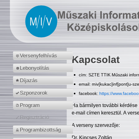
Versenyfelhívás
Kapcsolat
Lebonyolítás
cím: SZTE TTIK Műszaki inform
Díjazás
email: miv[kukac]inf[pont]u-sz
Szponzorok
facebook:
https://www.facebo
Program
Ha bármilyen további kérdése 
e-mail címen keresztül. A vers
Regisztráció
A verseny szervezője:
Programbizottság
Dr. Kincses Zoltán