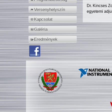
Dr. Kincses Z
Versenyhelyszín
egyetemi adju
Kapcsolat
Galéria
Eredmények