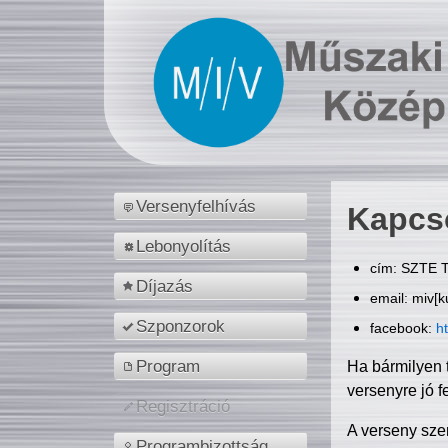
Versenyfelhívás
Kapcs
Lebonyolítás
cím: SZTE T
Díjazás
email: miv[k
Szponzorok
facebook:
h
Program
Ha bármilyen 
versenyre jó f
Regisztráció
A verseny sze
Programbizottság