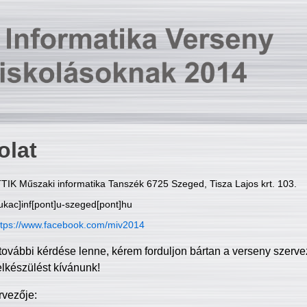
olat
TIK Műszaki informatika Tanszék 6725 Szeged, Tisza Lajos krt. 103.
ukac]inf[pont]u-szeged[pont]hu
ttps://www.facebook.com/miv2014
további kérdése lenne, kérem forduljon bártan a verseny szerve
elkészülést kívánunk!
rvezője: