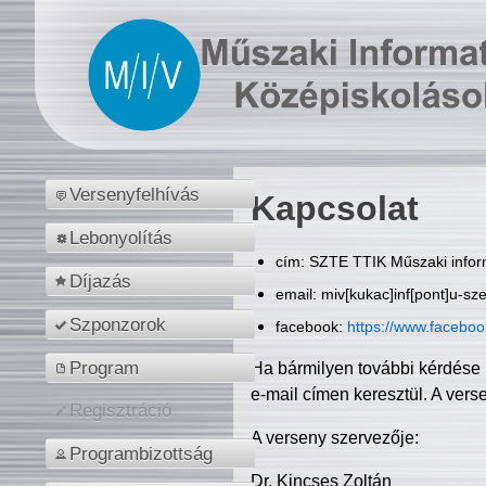
Versenyfelhívás
Kapcsolat
Lebonyolítás
cím: SZTE TTIK Műszaki inform
Díjazás
email: miv[kukac]inf[pont]u-sz
Szponzorok
facebook:
https://www.facebo
Program
Ha bármilyen további kérdése 
e-mail címen keresztül. A vers
Regisztráció
A verseny szervezője:
Programbizottság
Dr. Kincses Zoltán