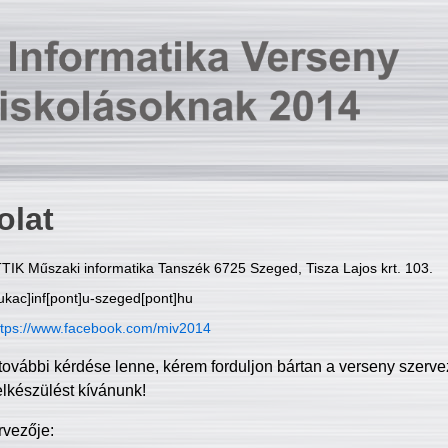
olat
TIK Műszaki informatika Tanszék 6725 Szeged, Tisza Lajos krt. 103.
ukac]inf[pont]u-szeged[pont]hu
ttps://www.facebook.com/miv2014
további kérdése lenne, kérem forduljon bártan a verseny szerve
elkészülést kívánunk!
rvezője: