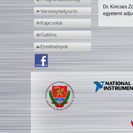
Dr. Kincses Z
Versenyhelyszín
egyetemi adju
Kapcsolat
Galéria
Eredmények