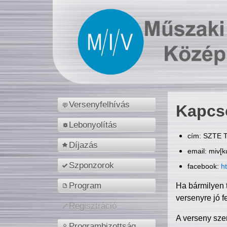
Versenyfelhívás
Kapcs
Lebonyolítás
cím: SZTE T
Díjazás
email: miv[k
Szponzorok
facebook:
h
Program
Ha bármilyen 
versenyre jó f
Regisztráció
A verseny sze
Programbizottság