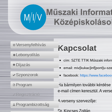
Versenyfelhívás
Kapcsolat
Lebonyolítás
cím: SZTE TTIK Műszaki inform
Díjazás
email: miv[kukac]inf[pont]u-sz
Szponzorok
facebook:
https://www.facebo
Program
Ha bármilyen további kérdése 
e-mail címen keresztül. A vers
Regisztráció
A verseny szervezője:
Programbizottság
Dr. Kincses Zoltán