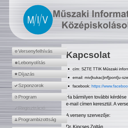
Versenyfelhívás
Kapcsolat
Lebonyolítás
cím: SZTE TTIK Műszaki inform
Díjazás
email: miv[kukac]inf[pont]u-sz
Szponzorok
facebook:
https://www.facebo
Program
Ha bármilyen további kérdése 
e-mail címen keresztül. A vers
Regisztráció
A verseny szervezője:
Programbizottság
Dr. Kincses Zoltán