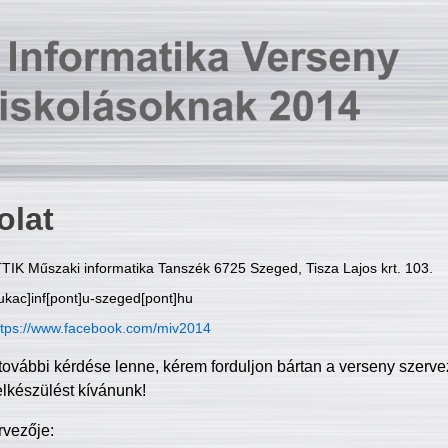
olat
TIK Műszaki informatika Tanszék 6725 Szeged, Tisza Lajos krt. 103.
ukac]inf[pont]u-szeged[pont]hu
ttps://www.facebook.com/miv2014
további kérdése lenne, kérem forduljon bártan a verseny szerve
elkészülést kívánunk!
rvezője: