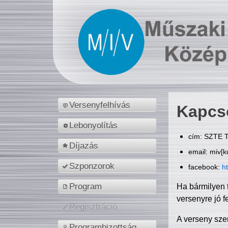
Versenyfelhívás
Kapcs
Lebonyolítás
cím: SZTE T
Díjazás
email: miv[k
Szponzorok
facebook:
h
Program
Ha bármilyen 
versenyre jó f
Regisztráció
A verseny sze
Programbizottság