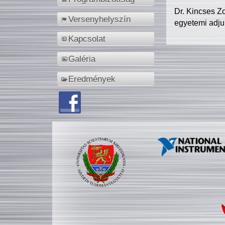
Dr. Kincses Z
Versenyhelyszín
egyetemi adju
Kapcsolat
Galéria
Eredmények