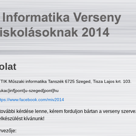
olat
TIK Műszaki informatika Tanszék 6725 Szeged, Tisza Lajos krt. 103.
ukac]inf[pont]u-szeged[pont]hu
ttps://www.facebook.com/miv2014
további kérdése lenne, kérem forduljon bártan a verseny szerve
elkészülést kívánunk!
rvezője: