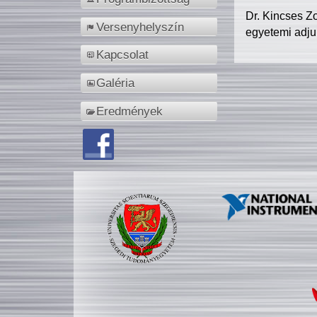
Dr. Kincses Z
Versenyhelyszín
egyetemi adju
Kapcsolat
Galéria
Eredmények