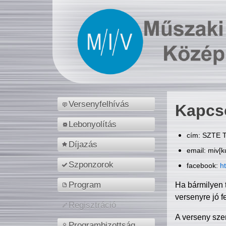
Versenyfelhívás
Kapcs
Lebonyolítás
cím: SZTE T
Díjazás
email: miv[k
Szponzorok
facebook:
h
Program
Ha bármilyen 
versenyre jó f
Regisztráció
A verseny sze
Programbizottság