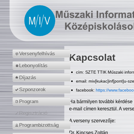
Versenyfelhívás
Kapcsolat
Lebonyolítás
cím: SZTE TTIK Műszaki inform
Díjazás
email: miv[kukac]inf[pont]u-sz
Szponzorok
facebook:
https://www.facebo
Program
Ha bármilyen további kérdése 
e-mail címen keresztül. A vers
Regisztráció
A verseny szervezője:
Programbizottság
Dr. Kincses Zoltán