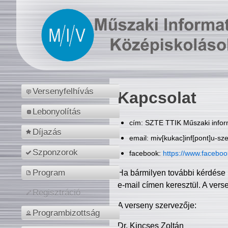
Versenyfelhívás
Kapcsolat
Lebonyolítás
cím: SZTE TTIK Műszaki inform
Díjazás
email: miv[kukac]inf[pont]u-sz
Szponzorok
facebook:
https://www.facebo
Program
Ha bármilyen további kérdése 
e-mail címen keresztül. A vers
Regisztráció
A verseny szervezője:
Programbizottság
Dr. Kincses Zoltán