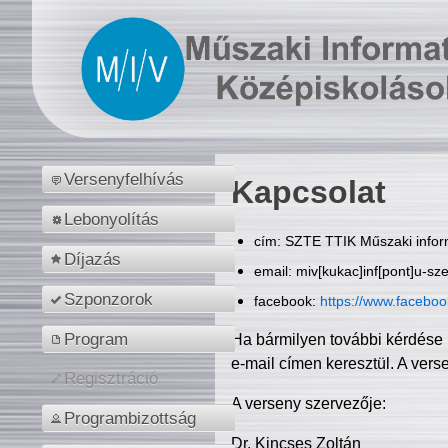
Versenyfelhívás
Kapcsolat
Lebonyolítás
cím: SZTE TTIK Műszaki inform
Díjazás
email: miv[kukac]inf[pont]u-sz
Szponzorok
facebook:
https://www.facebo
Program
Ha bármilyen további kérdése 
e-mail címen keresztül. A vers
Regisztráció
A verseny szervezője:
Programbizottság
Dr. Kincses Zoltán