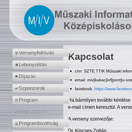
Versenyfelhívás
Kapcsolat
Lebonyolítás
cím: SZTE TTIK Műszaki inform
Díjazás
email: miv[kukac]inf[pont]u-sz
Szponzorok
facebook:
https://www.facebo
Program
Ha bármilyen további kérdése 
e-mail címen keresztül. A vers
Regisztráció
A verseny szervezője:
Programbizottság
Dr. Kincses Zoltán