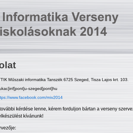
olat
TIK Műszaki informatika Tanszék 6725 Szeged, Tisza Lajos krt. 103.
ukac]inf[pont]u-szeged[pont]hu
ttps://www.facebook.com/miv2014
további kérdése lenne, kérem forduljon bártan a verseny szerve
elkészülést kívánunk!
rvezője: