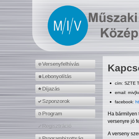
Versenyfelhívás
Kapcs
Lebonyolítás
cím: SZTE T
Díjazás
email: miv[k
Szponzorok
facebook:
h
Program
Ha bármilyen 
versenyre jó f
Regisztráció
A verseny sze
Programbizottság