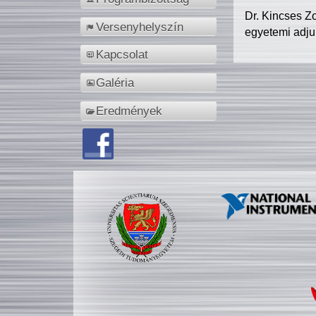
Dr. Kincses Z
Versenyhelyszín
egyetemi adju
Kapcsolat
Galéria
Eredmények