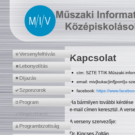
Versenyfelhívás
Kapcsolat
Lebonyolítás
cím: SZTE TTIK Műszaki inform
Díjazás
email: miv[kukac]inf[pont]u-sz
Szponzorok
facebook:
https://www.facebo
Program
Ha bármilyen további kérdése 
e-mail címen keresztül. A vers
Regisztráció
A verseny szervezője:
Programbizottság
Dr. Kincses Zoltán