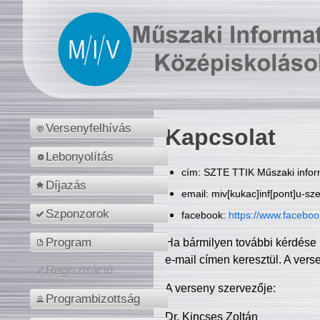
Versenyfelhívás
Kapcsolat
Lebonyolítás
cím: SZTE TTIK Műszaki inform
Díjazás
email: miv[kukac]inf[pont]u-sz
Szponzorok
facebook:
https://www.facebo
Program
Ha bármilyen további kérdése 
e-mail címen keresztül. A vers
Regisztráció
A verseny szervezője:
Programbizottság
Dr. Kincses Zoltán