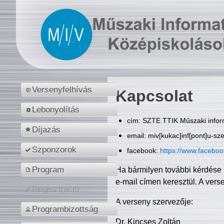
Versenyfelhívás
Kapcsolat
Lebonyolítás
cím: SZTE TTIK Műszaki inform
Díjazás
email: miv[kukac]inf[pont]u-sz
Szponzorok
facebook:
https://www.facebo
Program
Ha bármilyen további kérdése 
e-mail címen keresztül. A vers
Regisztráció
A verseny szervezője:
Programbizottság
Dr. Kincses Zoltán