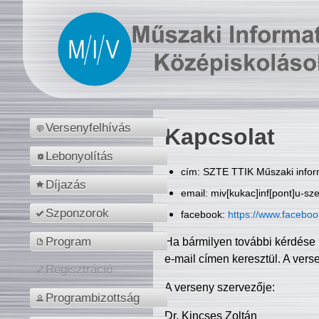
Versenyfelhívás
Kapcsolat
Lebonyolítás
cím: SZTE TTIK Műszaki inform
Díjazás
email: miv[kukac]inf[pont]u-sz
Szponzorok
facebook:
https://www.facebo
Program
Ha bármilyen további kérdése 
e-mail címen keresztül. A vers
Regisztráció
A verseny szervezője:
Programbizottság
Dr. Kincses Zoltán