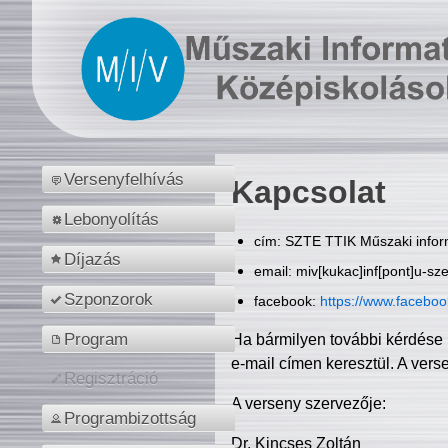
Versenyfelhívás
Kapcsolat
Lebonyolítás
cím: SZTE TTIK Műszaki inform
Díjazás
email: miv[kukac]inf[pont]u-sz
Szponzorok
facebook:
https://www.facebo
Program
Ha bármilyen további kérdése 
e-mail címen keresztül. A vers
Regisztráció
A verseny szervezője:
Programbizottság
Dr. Kincses Zoltán