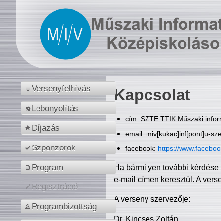
Versenyfelhívás
Kapcsolat
Lebonyolítás
cím: SZTE TTIK Műszaki inform
Díjazás
email: miv[kukac]inf[pont]u-sz
Szponzorok
facebook:
https://www.facebo
Program
Ha bármilyen további kérdése 
e-mail címen keresztül. A vers
Regisztráció
A verseny szervezője:
Programbizottság
Dr. Kincses Zoltán