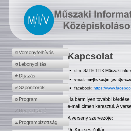
Versenyfelhívás
Kapcsolat
Lebonyolítás
cím: SZTE TTIK Műszaki inform
Díjazás
email: miv[kukac]inf[pont]u-sz
Szponzorok
facebook:
https://www.facebo
Program
Ha bármilyen további kérdése 
e-mail címen keresztül. A vers
Regisztráció
A verseny szervezője:
Programbizottság
Dr. Kincses Zoltán