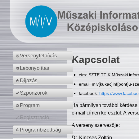
Versenyfelhívás
Kapcsolat
Lebonyolítás
cím: SZTE TTIK Műszaki inform
Díjazás
email: miv[kukac]inf[pont]u-sz
Szponzorok
facebook:
https://www.facebo
Program
Ha bármilyen további kérdése 
e-mail címen keresztül. A vers
Regisztráció
A verseny szervezője:
Programbizottság
Dr. Kincses Zoltán