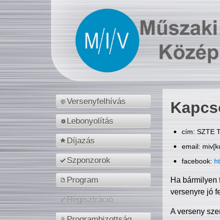
Versenyfelhívás
Kapcs
Lebonyolítás
cím: SZTE T
Díjazás
email: miv[k
Szponzorok
facebook:
h
Program
Ha bármilyen 
versenyre jó f
Regisztráció
A verseny sze
Programbizottság