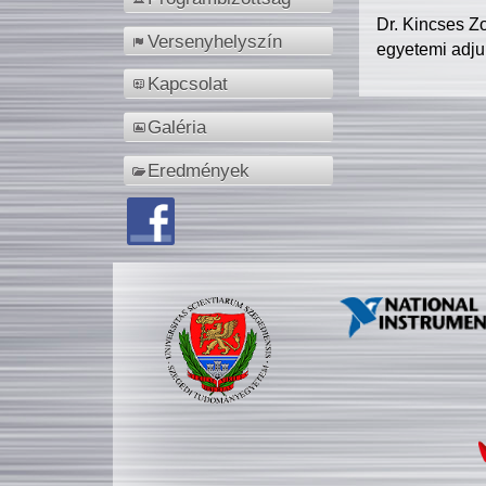
Dr. Kincses Z
Versenyhelyszín
egyetemi adju
Kapcsolat
Galéria
Eredmények