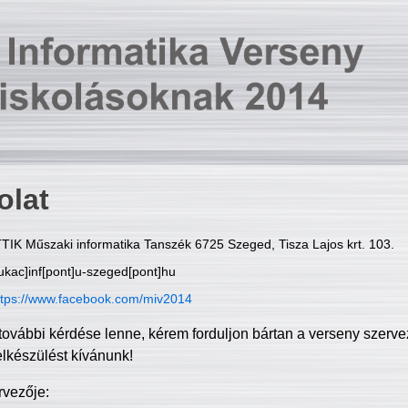
olat
TIK Műszaki informatika Tanszék 6725 Szeged, Tisza Lajos krt. 103.
ukac]inf[pont]u-szeged[pont]hu
ttps://www.facebook.com/miv2014
további kérdése lenne, kérem forduljon bártan a verseny szerve
elkészülést kívánunk!
rvezője: