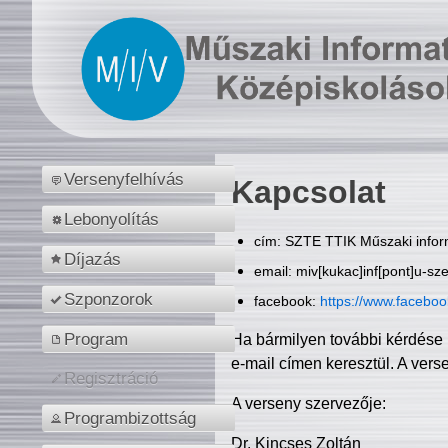
Versenyfelhívás
Kapcsolat
Lebonyolítás
cím: SZTE TTIK Műszaki inform
Díjazás
email: miv[kukac]inf[pont]u-sz
Szponzorok
facebook:
https://www.facebo
Program
Ha bármilyen további kérdése 
e-mail címen keresztül. A vers
Regisztráció
A verseny szervezője:
Programbizottság
Dr. Kincses Zoltán