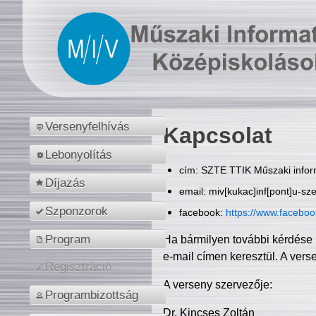
Versenyfelhívás
Kapcsolat
Lebonyolítás
cím: SZTE TTIK Műszaki inform
Díjazás
email: miv[kukac]inf[pont]u-sz
Szponzorok
facebook:
https://www.facebo
Program
Ha bármilyen további kérdése 
e-mail címen keresztül. A vers
Regisztráció
A verseny szervezője:
Programbizottság
Dr. Kincses Zoltán