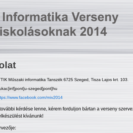
olat
TIK Műszaki informatika Tanszék 6725 Szeged, Tisza Lajos krt. 103.
ukac]inf[pont]u-szeged[pont]hu
ttps://www.facebook.com/miv2014
további kérdése lenne, kérem forduljon bártan a verseny szerve
elkészülést kívánunk!
rvezője: