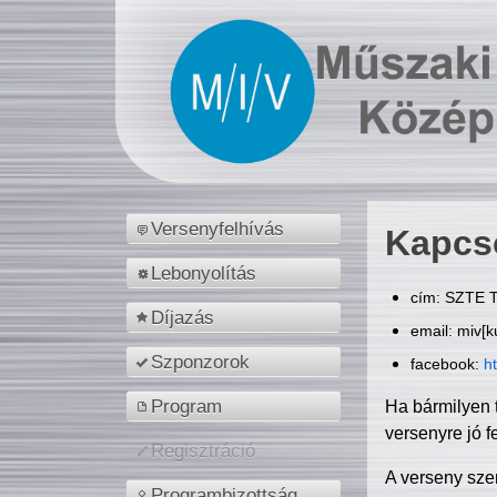
Versenyfelhívás
Kapcs
Lebonyolítás
cím: SZTE T
Díjazás
email: miv[k
Szponzorok
facebook:
h
Program
Ha bármilyen 
versenyre jó f
Regisztráció
A verseny sze
Programbizottság