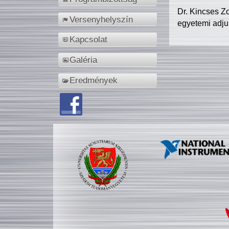
Dr. Kincses Z
Versenyhelyszín
egyetemi adju
Kapcsolat
Galéria
Eredmények