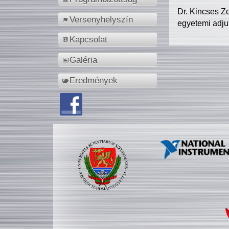
Dr. Kincses Z
Versenyhelyszín
egyetemi adju
Kapcsolat
Galéria
Eredmények