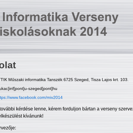
olat
TIK Műszaki informatika Tanszék 6725 Szeged, Tisza Lajos krt. 103.
ukac]inf[pont]u-szeged[pont]hu
ttps://www.facebook.com/miv2014
további kérdése lenne, kérem forduljon bártan a verseny szerve
elkészülést kívánunk!
rvezője: