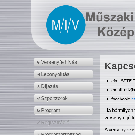
Versenyfelhívás
Kapcs
Lebonyolítás
cím: SZTE T
Díjazás
email: miv[k
Szponzorok
facebook:
h
Program
Ha bármilyen 
versenyre jó f
Regisztráció
A verseny sze
Programbizottság