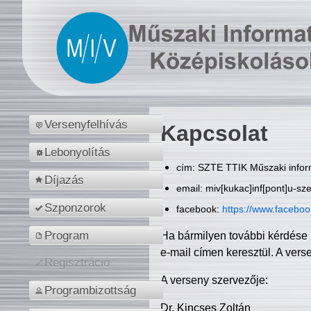
Versenyfelhívás
Kapcsolat
Lebonyolítás
cím: SZTE TTIK Műszaki inform
Díjazás
email: miv[kukac]inf[pont]u-sz
Szponzorok
facebook:
https://www.facebo
Program
Ha bármilyen további kérdése 
e-mail címen keresztül. A vers
Regisztráció
A verseny szervezője:
Programbizottság
Dr. Kincses Zoltán