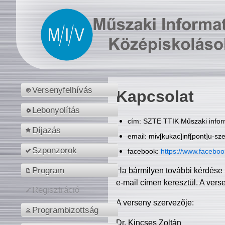
Versenyfelhívás
Kapcsolat
Lebonyolítás
cím: SZTE TTIK Műszaki inform
Díjazás
email: miv[kukac]inf[pont]u-sz
Szponzorok
facebook:
https://www.facebo
Program
Ha bármilyen további kérdése 
e-mail címen keresztül. A vers
Regisztráció
A verseny szervezője:
Programbizottság
Dr. Kincses Zoltán