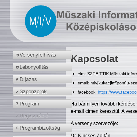
Versenyfelhívás
Kapcsolat
Lebonyolítás
cím: SZTE TTIK Műszaki inform
Díjazás
email: miv[kukac]inf[pont]u-sz
Szponzorok
facebook:
https://www.facebo
Program
Ha bármilyen további kérdése 
e-mail címen keresztül. A vers
Regisztráció
A verseny szervezője:
Programbizottság
Dr. Kincses Zoltán