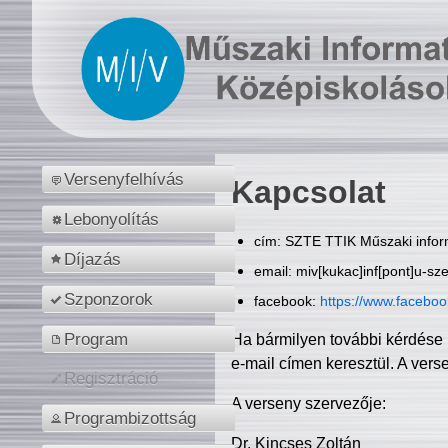
Versenyfelhívás
Kapcsolat
Lebonyolítás
cím: SZTE TTIK Műszaki inform
Díjazás
email: miv[kukac]inf[pont]u-sz
Szponzorok
facebook:
https://www.facebo
Program
Ha bármilyen további kérdése 
e-mail címen keresztül. A vers
Regisztráció
A verseny szervezője:
Programbizottság
Dr. Kincses Zoltán