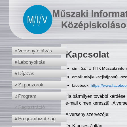
Versenyfelhívás
Kapcsolat
Lebonyolítás
cím: SZTE TTIK Műszaki inform
Díjazás
email: miv[kukac]inf[pont]u-sz
Szponzorok
facebook:
https://www.facebo
Program
Ha bármilyen további kérdése 
e-mail címen keresztül. A vers
Regisztráció
A verseny szervezője:
Programbizottság
Dr. Kincses Zoltán