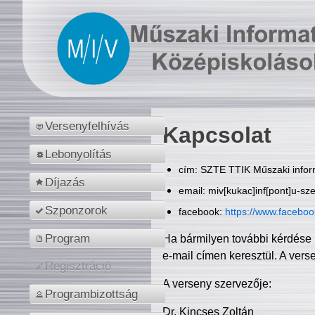
Versenyfelhívás
Kapcsolat
Lebonyolítás
cím: SZTE TTIK Műszaki inform
Díjazás
email: miv[kukac]inf[pont]u-sz
Szponzorok
facebook:
https://www.facebo
Program
Ha bármilyen további kérdése 
e-mail címen keresztül. A vers
Regisztráció
A verseny szervezője:
Programbizottság
Dr. Kincses Zoltán