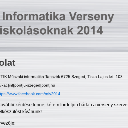
olat
TIK Műszaki informatika Tanszék 6725 Szeged, Tisza Lajos krt. 103.
ukac]inf[pont]u-szeged[pont]hu
ttps://www.facebook.com/miv2014
további kérdése lenne, kérem forduljon bártan a verseny szerve
elkészülést kívánunk!
rvezője: