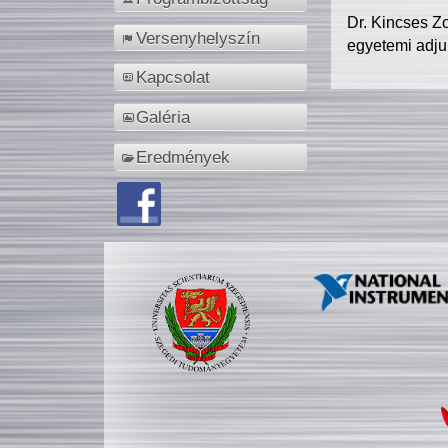
Dr. Kincses Z
Versenyhelyszín
egyetemi adju
Kapcsolat
Galéria
Eredmények