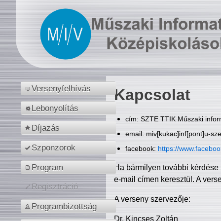
Versenyfelhívás
Kapcsolat
Lebonyolítás
cím: SZTE TTIK Műszaki inform
Díjazás
email: miv[kukac]inf[pont]u-sz
Szponzorok
facebook:
https://www.facebo
Program
Ha bármilyen további kérdése 
e-mail címen keresztül. A vers
Regisztráció
A verseny szervezője:
Programbizottság
Dr. Kincses Zoltán