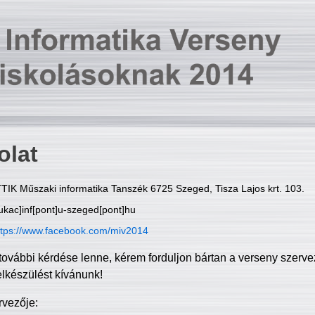
olat
TIK Műszaki informatika Tanszék 6725 Szeged, Tisza Lajos krt. 103.
ukac]inf[pont]u-szeged[pont]hu
ttps://www.facebook.com/miv2014
további kérdése lenne, kérem forduljon bártan a verseny szerve
elkészülést kívánunk!
rvezője: