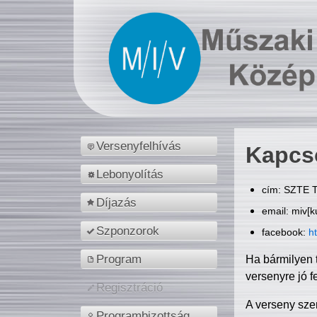
Versenyfelhívás
Kapcs
Lebonyolítás
cím: SZTE T
Díjazás
email: miv[k
Szponzorok
facebook:
h
Program
Ha bármilyen 
versenyre jó f
Regisztráció
A verseny sze
Programbizottság