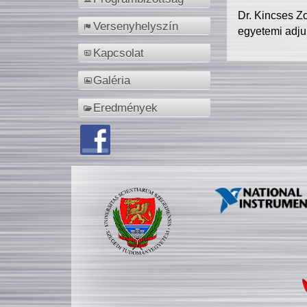
Dr. Kincses Z
Versenyhelyszín
egyetemi adju
Kapcsolat
Galéria
Eredmények