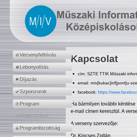
Versenyfelhívás
Kapcsolat
Lebonyolítás
cím: SZTE TTIK Műszaki inform
Díjazás
email: miv[kukac]inf[pont]u-sz
Szponzorok
facebook:
https://www.facebo
Program
Ha bármilyen további kérdése 
e-mail címen keresztül. A vers
Regisztráció
A verseny szervezője:
Programbizottság
Dr. Kincses Zoltán