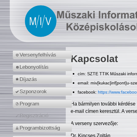
Versenyfelhívás
Kapcsolat
Lebonyolítás
cím: SZTE TTIK Műszaki inform
Díjazás
email: miv[kukac]inf[pont]u-sz
Szponzorok
facebook:
https://www.facebo
Program
Ha bármilyen további kérdése 
e-mail címen keresztül. A vers
Regisztráció
A verseny szervezője:
Programbizottság
Dr. Kincses Zoltán