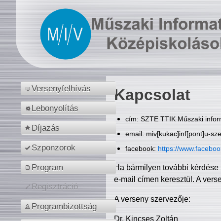
Versenyfelhívás
Kapcsolat
Lebonyolítás
cím: SZTE TTIK Műszaki inform
Díjazás
email: miv[kukac]inf[pont]u-sz
Szponzorok
facebook:
https://www.facebo
Program
Ha bármilyen további kérdése 
e-mail címen keresztül. A vers
Regisztráció
A verseny szervezője:
Programbizottság
Dr. Kincses Zoltán