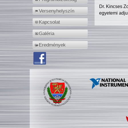
Dr. Kincses Z
Versenyhelyszín
egyetemi adju
Kapcsolat
Galéria
Eredmények