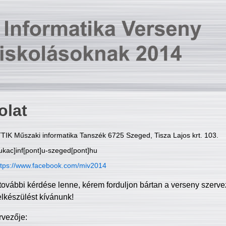
olat
TIK Műszaki informatika Tanszék 6725 Szeged, Tisza Lajos krt. 103.
ukac]inf[pont]u-szeged[pont]hu
ttps://www.facebook.com/miv2014
további kérdése lenne, kérem forduljon bártan a verseny szerve
elkészülést kívánunk!
rvezője: