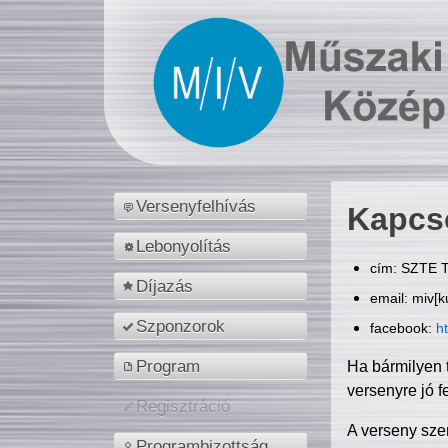
Versenyfelhívás
Kapcs
Lebonyolítás
cím: SZTE T
Díjazás
email: miv[k
Szponzorok
facebook:
h
Program
Ha bármilyen 
versenyre jó f
Regisztráció
A verseny sze
Programbizottság