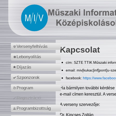
Versenyfelhívás
Kapcsolat
Lebonyolítás
cím: SZTE TTIK Műszaki inform
Díjazás
email: miv[kukac]inf[pont]u-sz
Szponzorok
facebook:
https://www.facebo
Program
Ha bármilyen további kérdése 
e-mail címen keresztül. A vers
Regisztráció
A verseny szervezője:
Programbizottság
Dr. Kincses Zoltán