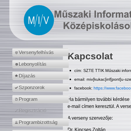
Versenyfelhívás
Kapcsolat
Lebonyolítás
cím: SZTE TTIK Műszaki inform
Díjazás
email: miv[kukac]inf[pont]u-sz
Szponzorok
facebook:
https://www.facebo
Program
Ha bármilyen további kérdése 
e-mail címen keresztül. A vers
Regisztráció
A verseny szervezője:
Programbizottság
Dr. Kincses Zoltán